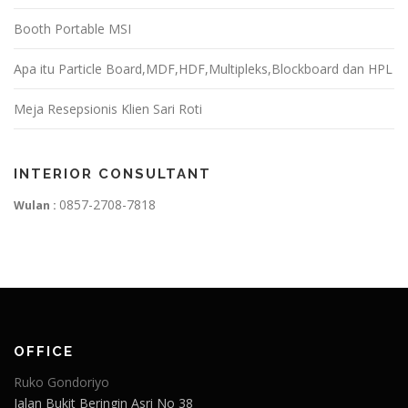
Booth Portable MSI
Apa itu Particle Board,MDF,HDF,Multipleks,Blockboard dan HPL
Meja Resepsionis Klien Sari Roti
INTERIOR CONSULTANT
0857-2708-7818
Wulan :
OFFICE
Ruko Gondoriyo
Jalan Bukit Beringin Asri No 38