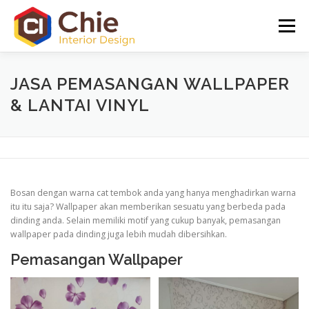
Lompat
ke
Menu
konten
CHIE INTERIOR
PORTO FOLIO
INFO
GALLERY
JASA PEMASANGAN WALLPAPER
& LANTAI VINYL
Bosan dengan warna cat tembok anda yang hanya menghadirkan warna
itu itu saja? Wallpaper akan memberikan sesuatu yang berbeda pada
dinding anda. Selain memiliki motif yang cukup banyak, pemasangan
wallpaper pada dinding juga lebih mudah dibersihkan.
Pemasangan Wallpaper